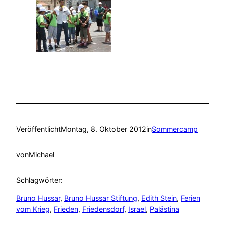
Veröffentlicht
Montag, 8. Oktober 2012
in
Sommercamp
von
Michael
Schlagwörter:
Bruno Hussar
, 
Bruno Hussar Stiftung
, 
Edith Stein
, 
Ferien
vom Krieg
, 
Frieden
, 
Friedensdorf
, 
Israel
, 
Palästina